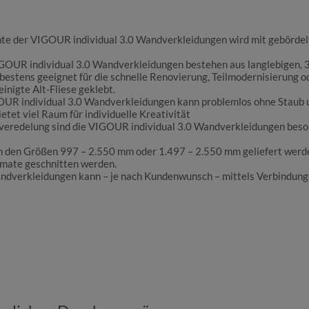
Kante der VIGOUR individual 3.0 Wandverkleidungen wird mit gebördelt
GOUR individual 3.0 Wandverkleidungen bestehen aus langlebigen, 3
bestens geeignet für die schnelle Renovierung, Teilmodernisierung 
inigte Alt-Fliese geklebt.
OUR individual 3.0 Wandverkleidungen kann problemlos ohne Staub u
tet viel Raum für individuelle Kreativität
veredelung sind die VIGOUR individual 3.0 Wandverkleidungen beson
n den Größen 997 – 2.550 mm oder 1.497 – 2.550 mm geliefert werd
rmate geschnitten werden.
verkleidungen kann – je nach Kundenwunsch – mittels Verbindungsp