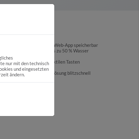
SMART Vorteile
rofile über die kostenlose Web-App speicherbar
äsenz-Bewegungssensor bis zu 50 % Wasser
gliches
eifigen Händen über die taktilen Tasten
te nur mit den technisch
Cookies und eingesetzten
t vorbereitete Unterputzlösung blitzschnell
rzeit ändern.