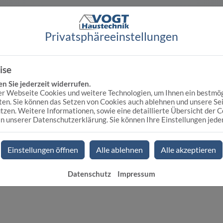
Privatsphäre­einstellungen
Deine cleveren VIGOUR 
ise
Wie für Dich gemacht:
10 P
Einfach smart:
Mit dem Pr
 Sie jederzeit widerrufen.
sparen
r Webseite Cookies und weitere Technologien, um Ihnen ein bestmö
Easy bedienbar:
Auch mit s
ten. Sie können das Setzen von Cookies auch ablehnen und unsere Sei
einstellbar
zen. Weitere Informationen, sowie eine detaillierte Übersicht der 
Einfache Montage:
Komplet
in unserer Datenschutzerklärung. Sie können Ihre Einstellungen jede
 für dieses Element notwendigen
installiert
ren.
Einstellungen öffnen
Alle ablehnen
Alle akzeptieren
Datenschutz
Impressum