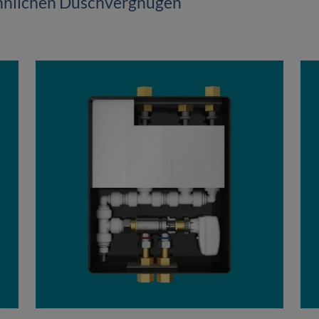
hnlichen Duschvergnügen